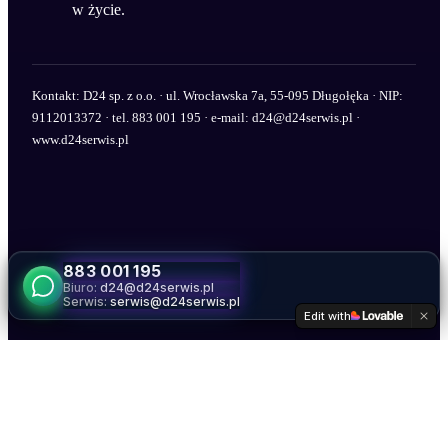
w życie.
Kontakt: D24 sp. z o.o. · ul. Wrocławska 7a, 55-095 Długołęka · NIP:
9112013372 · tel. 883 001 195 · e-mail: d24@d24serwis.pl ·
www.d24serwis.pl
883 001 195
Biuro:
d24@d24serwis.pl
Serwis:
serwis@d24serwis.pl
Edit with