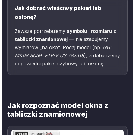
Jak dobrać właściwy pakiet lub
osłonę?
Zawsze potrzebujemy
symbolu i rozmiaru z
tabliczki znamionowej
— nie szacujemy
wymiarów „na oko". Podaj model (np.
GGL
MK08 3059
,
FTP-V U3 78×118
), a dobierzemy
odpowiedni pakiet szybowy lub osłonę.
Jak rozpoznać model okna z
tabliczki znamionowej