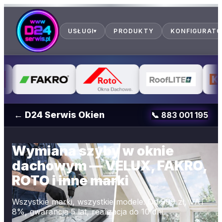
USŁUGI
PRODUKTY
KONFIGURAT
▾
← D24 Serwis Okien
📞
883 001 195
Wymiana szyby w oknie
dachowym — VELUX, FAKRO,
ROTO i inne marki
Wszystkie marki, wszystkie modele. Od 999 zł, VAT
8%, gwarancja 5 lat, realizacja do 10 dni.