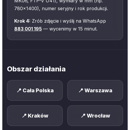
MK06, FTP-V U41), wymiary w mm (np.
780×1400), numer seryjny i rok produkcji.
Krok 4:
Zrób zdjęcie i wyślij na WhatsApp
883 001 195
— wycenimy w 15 minut.
Obszar działania
📍
Cała Polska
📍
Warszawa
📍
Kraków
📍
Wrocław