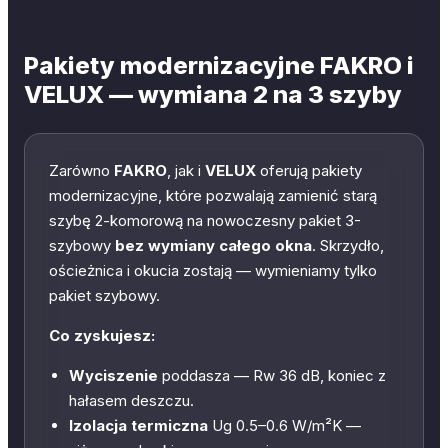
Pakiety modernizacyjne FAKRO i
VELUX — wymiana 2 na 3 szyby
Zarówno
FAKRO
, jak i
VELUX
oferują pakiety
modernizacyjne, które pozwalają zamienić starą
szybę 2-komorową na nowoczesny pakiet 3-
szybowy
bez wymiany całego okna
. Skrzydło,
ościeżnica i okucia zostają — wymieniamy tylko
pakiet szybowy.
Co zyskujesz:
Wyciszenie
poddasza — Rw 36 dB, koniec z
hałasem deszczu.
Izolacja termiczna
Ug 0.5–0.6 W/m²K —