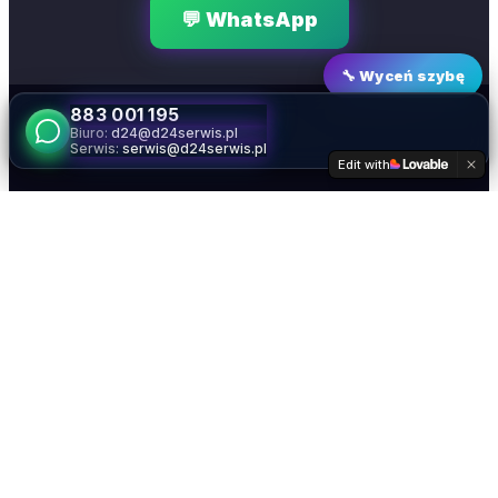
💬 WhatsApp
🔧
Wyceń szybę
883 001 195
Biuro:
d24@d24serwis.pl
Serwis:
serwis@d24serwis.pl
Edit with