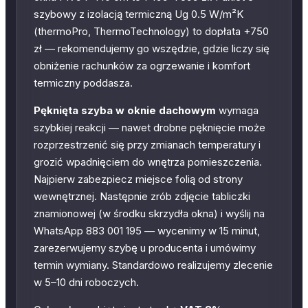
szybowy z izolacją termiczną Ug 0.5 W/m²K
(thermoPro, ThermoTechnology) to dopłata +750
zł — rekomendujemy go wszędzie, gdzie liczy się
obniżenie rachunków za ogrzewanie i komfort
termiczny poddasza.
Pęknięta szyba w oknie dachowym
wymaga
szybkiej reakcji — nawet drobne pęknięcie może
rozprzestrzenić się przy zmianach temperatury i
grozić wpadnięciem do wnętrza pomieszczenia.
Najpierw zabezpiecz miejsce folią od strony
wewnętrznej. Następnie zrób zdjęcie tabliczki
znamionowej (w środku skrzydła okna) i wyślij na
WhatsApp 883 001 195 — wycenimy w 15 minut,
zarezerwujemy szybę u producenta i umówimy
termin wymiany. Standardowo realizujemy zlecenie
w 5–10 dni roboczych.