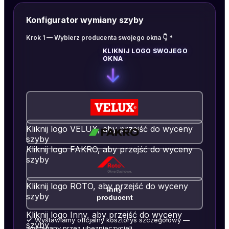
Konfigurator wymiany szyby
Krok 1 — Wybierz producenta swojego okna 👇 *
KLIKNIJ LOGO SWOJEGO
OKNA
Kliknij logo
VELUX
, aby przejść do wyceny
szyby
Kliknij logo
FAKRO
, aby przejść do wyceny
szyby
Kliknij logo
ROTO
, aby przejść do wyceny
Inny
szyby
producent
Kliknij logo
Inny
, aby przejść do wyceny
✓
Wystawiamy oficjalny kosztorys szczegółowy —
szyby
wymagany przez ubezpieczycieli