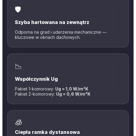
🛡️
Szyba hartowana na zewnątrz
Odporna na grad i uderzenia mechaniczne —
kluczowe w oknach dachowych.
📉
Współczynnik Ug
Pakiet 1-komorowy:
Ug = 1,0 W/m²K
Pakiet 2-komorowy:
Ug = 0,6 W/m²K
🧊
Ciepła ramka dystansowa