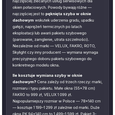
najczęściej zlecanych usług serwisowych dla
okien połaciowych. Powody bywają różne —
najczęściej jest to
pęknięta szyba w oknie
dachowym
wskutek uderzenia gradu, upadku
gałęzi, naprężeń termicznych po latach
eksploatacji lub awarii pakietu szybowego
(parowanie, zamglenie, utrata szczelności).
Niezależnie od marki — VELUX, FAKRO, ROTO,
Skylight czy inny producent — wymiana wymaga
precyzyjnego doboru pakietu szybowego do
konkretnego modelu okna.
Ile kosztuje wymiana szyby w oknie
dachowym?
Cena zależy od trzech rzeczy: marki,
rozmiaru i typu pakietu. Małe okna (55×78 cm)
FAKRO to 999 zł, VELUX 1 099 zł.
Najpopularniejszy rozmiar w Polsce — 78×140 cm
— kosztuje 1 199–1 299 zł zależnie od marki. Duże
okna PK 94×140 cm to 1 499–1 599 zł. Pakiet 3-