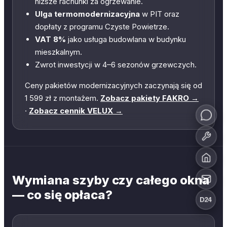
niższe rachunki za ogrzewanie.
Ulga termomodernizacyjna
w PIT oraz
dopłaty z programu Czyste Powietrze.
VAT 8%
jako usługa budowlana w budynku
mieszkalnym.
Zwrot inwestycji w 4–6 sezonów grzewczych.
Ceny pakietów modernizacyjnych zaczynają się od
1 599 zł z montażem.
Zobacz pakiety FAKRO →
·
Zobacz cennik VELUX →
Wymiana szyby czy całego okna
— co się opłaca?
D24