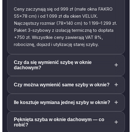
Ceny zaczynają się od 999 zł (małe okna FAKRO
55×78 cm) i od 1 099 zł dla okien VELUX.
Najczęstszy rozmiar (78×140 cm) to 1 199–1 299 zł.
Pakiet 3-szybowy z izolacją termiczną to dopłata
+750 zł. Wszystkie ceny zawierają VAT 8%,
robociznę, dojazd i utylizację starej szyby.
Czy da się wymienić szybę w oknie
+
dachowym?
+
Czy można wymienić same szyby w oknie?
+
Ile kosztuje wymiana jednej szyby w oknie?
Pęknięta szyba w oknie dachowym — co
+
robić?