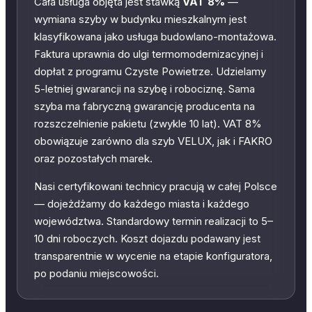
Cała usługa objęta jest stawką
VAT 8%
—
wymiana szyby w budynku mieszkalnym jest
klasyfikowana jako usługa budowlano-montażowa.
Faktura uprawnia do ulgi termomodernizacyjnej i
dopłat z programu Czyste Powietrze. Udzielamy
5-letniej gwarancji na szybę i robociznę. Sama
szyba ma fabryczną gwarancję producenta na
rozszczelnienie pakietu (zwykle 10 lat). VAT 8%
obowiązuje zarówno dla szyb VELUX, jak i FAKRO
oraz pozostałych marek.
Nasi certyfikowani technicy pracują w całej Polsce
— dojeżdżamy do każdego miasta i każdego
województwa. Standardowy termin realizacji to 5–
10 dni roboczych. Koszt dojazdu podawany jest
transparentnie w wycenie na etapie konfiguratora,
po podaniu miejscowości.