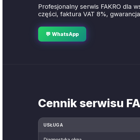
Profesjonalny serwis FAKRO dla w
części, faktura VAT 8%, gwarancja
💬 WhatsApp
Cennik serwisu F
USŁUGA
Diagnostyka okna