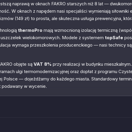
zęstszą naprawą w oknach FAKRO starszych niż 8 lat — dwukomor
ść. W oknach z napędem nasi specjaliści wymieniają siłowniki el
mów (149 zł) to prosta, ale skuteczna usługa prewencyjna, którą
hnologią
thermoPro
mają wzmocnioną izolację termiczną (współ
ch uszczelek wielokomorowych. Modele z systemem
topSafe
pos
ulacja wymaga przeszkolenia producenckiego — nasi technicy są
 FAKRO objęte są
VAT 8%
przy realizacji w budynku mieszkalnym
 ramach ulgi termomodernizacyjnej oraz dopłat z programu Czyst
ej Polsce — dojeżdżamy do każdego miasta. Standardowy termin re
st podawany w wycenie.