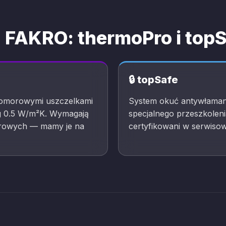
 FAKRO: thermoPro i top
🔒 topSafe
komorowymi uszczelkami
System okuć antywłaman
g 0.5 W/m²K. Wymagają
specjalnego przeszkolen
orowych — mamy je na
certyfikowani w serwisow