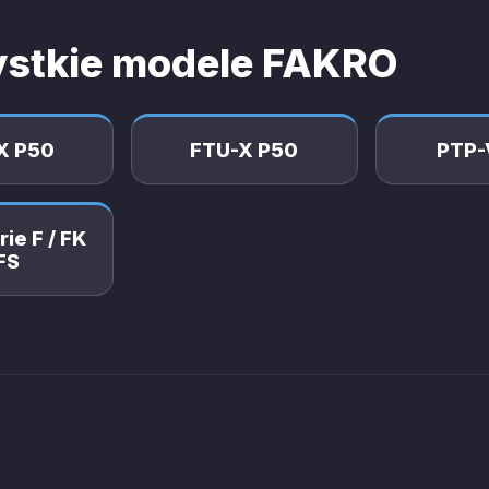
stkie modele FAKRO
X P50
FTU-X P50
PTP-
rie F / FK
 FS