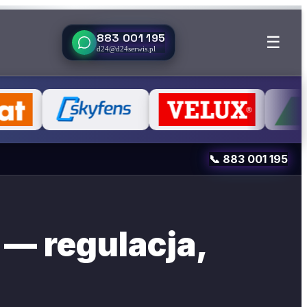
883 001 195
☰
d24@d24serwis.pl
📞
883 001 195
— regulacja,