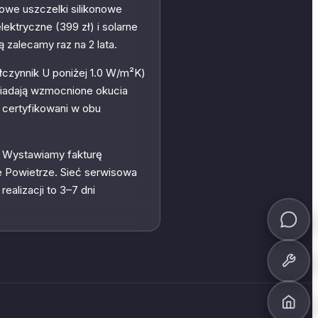
owe uszczelki silikonowe
ektryczne (399 zł) i solarne
 zalecamy raz na 2 lata.
czynnik U poniżej 1.0 W/m²K)
iadają wzmocnione okucia
 certyfikowani w obu
. Wystawiamy fakturę
e Powietrze. Sieć serwisowa
alizacji to 3–7 dni