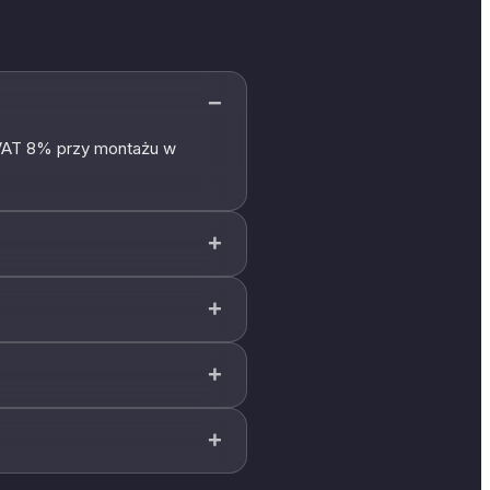
−
ą VAT 8% przy montażu w
+
+
+
+