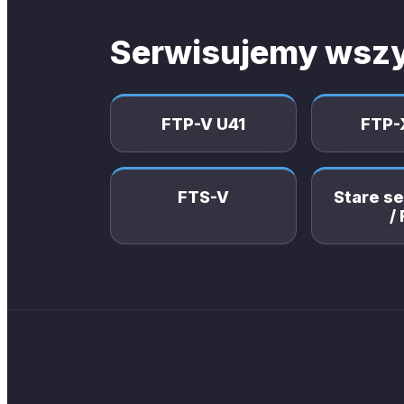
Serwisujemy wszy
FTP-V U41
FTP-
FTS-V
Stare se
/