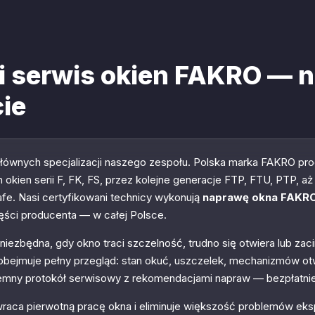
i serwis okien FAKRO — n
ie
 głównych specjalizacji naszego zespołu. Polska marka FAKRO p
 okien serii F, FK, FS, przez kolejne generacje FTP, FTU, PTP, 
afe. Nasi certyfikowani technicy wykonują
naprawę okna FAKR
zęści producenta — w całej Polsce.
 niezbędna, gdy okno traci szczelność, trudno się otwiera lub za
i obejmuje pełny przegląd: stan okuć, uszczelek, mechanizmów otw
semny protokół serwisowy z rekomendacjami napraw — bezpłatnie
wraca pierwotną pracę okna i eliminuje większość problemów ek