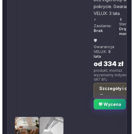
pokrycie. Gwarancja
VELUX: 3 lata.
📱
⚡
Sterowa
Zasilanie:
Drążek
Brak
manua
🛡
Gwarancja
VELUX:
3
lata
od 334 zł
produkt; montaż
wyceniamy indywidual
VAT 8%
Szczegóły i cen
→
💬 Wycena