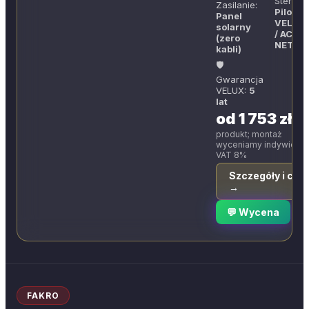
Sterowa
Zasilanie:
Pilot /
Panel
VELUX 
solarny
/ ACTIV
(zero
NETAT
kabli)
🛡
Gwarancja
VELUX:
5
lat
od 1 753 zł
produkt; montaż
wyceniamy indywidual
VAT 8%
Szczegóły i cen
→
💬 Wycena
FAKRO