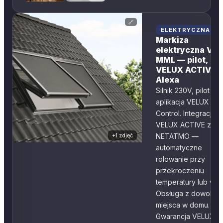
🔗
ELEKTRYCZNA
Markiza
elektryczna VE
MML — pilot,
VELUX ACTIVE,
Alexa
Silnik 230V, pilot KLI
aplikacja VELUX Ap
Control. Integracja z
VELUX ACTIVE z
+
1
zdjęć
NETATMO —
automatyczne
rolowanie przy
przekroczeniu
temperatury lub wiat
Obsługa z dowolne
miejsca w domu.
Gwarancja VELUX: 5 l