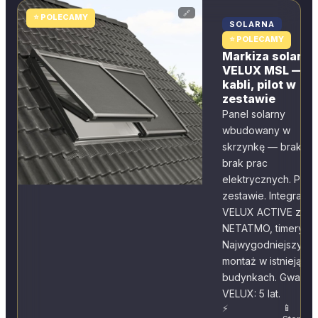
🔗
⭐ POLECAMY
SOLARNA
⭐ POLECAMY
Markiza solarna
VELUX MSL — ze
kabli, pilot w
zestawie
Panel solarny
wbudowany w
skrzynkę — brak kab
brak prac
elektrycznych. Pilot
zestawie. Integracja
VELUX ACTIVE z
NETATMO, timery.
Najwygodniejszy
montaż w istniejący
budynkach. Gwaranc
VELUX: 5 lat.
📱
⚡