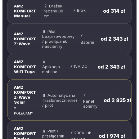
AMZ
📱
Drążek
⚡
Brak
od 314 zł
KOMFORT
ręczny 80
Manual
cm
📱
Pilot
AMZ
⚡
bezprzewodowy
od 2 343 zł
KOMFORT
/ przełącznik
Baterie
Z-Wave
naścienny
AMZ
📱
⚡
15V DC
od 2 343 zł
KOMFORT
Aplikacja
WiFi Tuya
mobilna
AMZ
KOMFORT
⚡
📱
Automatyczna
Z-Wave
od 2 835 zł
(nasłonecznienie)
Panel
Solar
/ pilot
solarny
⭐
POLECAMY
AMZ
📱
Pilot /
⚡
230V lub
KOMFORT
od 1 974 zł
przełącznik
Electro