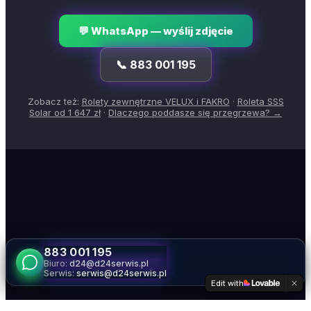
💬 WhatsApp — wyślij zdjęcie
📞
883 001 195
Zobacz też:
Rolety zewnętrzne VELUX i FAKRO
·
Roleta SSS
Solar od 1 647 zł
·
Dlaczego poddasze się przegrzewa? →
883 001 195
Biuro:
d24@d24serwis.pl
Serwis:
serwis@d24serwis.pl
Edit with