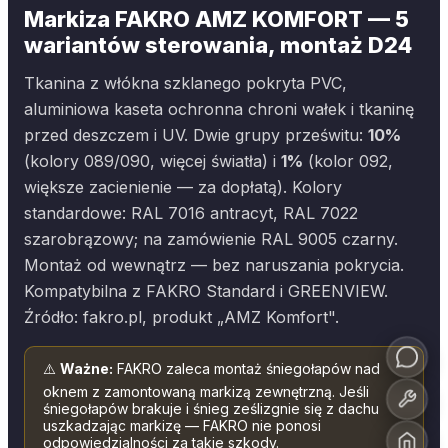
Markiza FAKRO AMZ KOMFORT — 5
wariantów sterowania, montaż D24
Tkanina z włókna szklanego pokryta PVC,
aluminiowa kaseta ochronna chroni wałek i tkaninę
przed deszczem i UV. Dwie grupy prześwitu:
10%
(kolory 089/090, więcej światła) i
1%
(kolor 092,
większe zacienienie — za dopłatą). Kolory
standardowe: RAL 7016 antracyt, RAL 7022
szarobrązowy; na zamówienie RAL 9005 czarny.
Montaż od wewnątrz — bez naruszania pokrycia.
Kompatybilna z FAKRO Standard i GREENVIEW.
Źródło: fakro.pl, produkt „AMZ Komfort".
⚠️
Ważne:
FAKRO zaleca montaż śniegołapów nad
oknem z zamontowaną markizą zewnętrzną. Jeśli
śniegołapów brakuje i śnieg ześlizgnie się z dachu
uszkadzając markizę — FAKRO nie ponosi
odpowiedzialności za takie szkody.