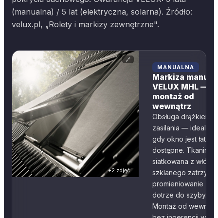
(manualna) / 5 lat (elektryczna, solarna). Źródło:
velux.pl, „Rolety i markizy zewnętrzne".
🔗
MANUALNA
Markiza manual
VELUX MHL —
montaż od
wewnątrz
Obsługa drążkiem b
zasilania — idealna,
gdy okno jest łatwo
dostępne. Tkanina
siatkowana z włókn
+
2
zdjęć
szklanego zatrzymu
promieniowanie zan
dotrze do szyby.
Montaż od wewnątr
bez ingerencji w