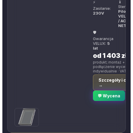
📱
⚡
Sterowa
Zasilanie:
Pilot KL
230V
VELUX 
/ ACTIV
NETAT
🛡
Gwarancja
VELUX:
5
lat
od 1 403 zł
produkt; montaż +
podłączenie wycenia
indywidualnie
· VAT 8%
Szczegóły i cen
→
💬 Wycena