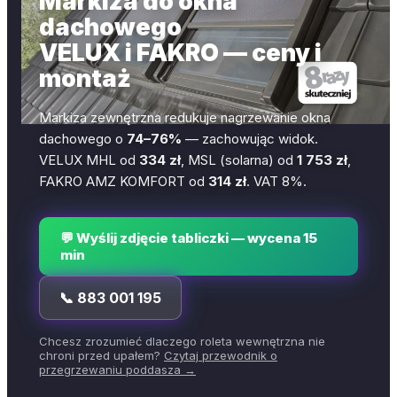
Markiza do okna
dachowego
VELUX i FAKRO — ceny i
montaż
Markiza zewnętrzna redukuje nagrzewanie okna
dachowego o
74–76%
— zachowując widok.
VELUX MHL od
334 zł
, MSL (solarna) od
1 753 zł
,
FAKRO AMZ KOMFORT od
314 zł
. VAT 8%.
💬 Wyślij zdjęcie tabliczki — wycena 15
min
📞
883 001 195
Chcesz zrozumieć dlaczego roleta wewnętrzna nie
chroni przed upałem?
Czytaj przewodnik o
przegrzewaniu poddasza →