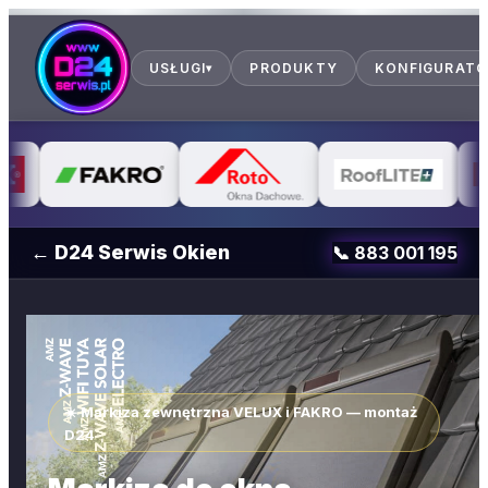
USŁUGI
PRODUKTY
KONFIGURAT
▾
← D24 Serwis Okien
📞
883 001 195
☀️ Markiza zewnętrzna VELUX i FAKRO — montaż
D24