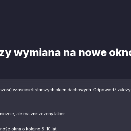
zy wymiana na nowe okn
kszość właścicieli starszych okien dachowych. Odpowiedź zależy 
icznie, ale ma zniszczony lakier
ość okna o kolejne 5–10 lat