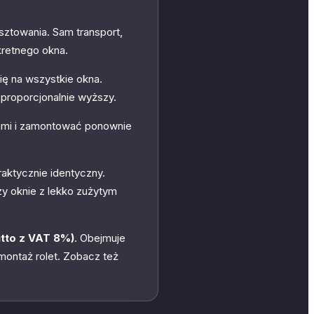
ztowania. Sam transport,
nkretnego okna.
się na wszystkie okna.
 proporcjonalnie wyższy.
cami i zamontować ponownie
raktycznie identyczny.
zy oknie z lekko zużytym
rutto z VAT 8%)
. Obejmuje
montaż rolet. Zobacz też