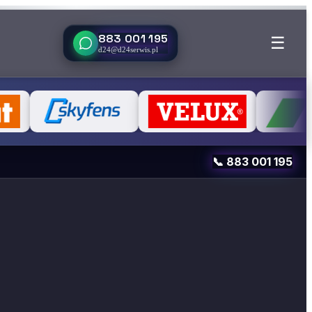
883 001 195
☰
d24@d24serwis.pl
📞
883 001 195