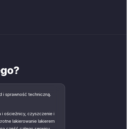
ego?
 i sprawność techniczną.
 i ościeżnicy, czyszczenie i
rotne lakierowanie lakierem
nna część całego serwisu.