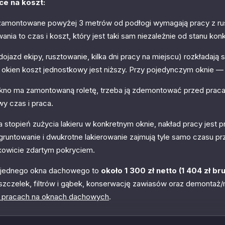
ce na koszt:
amontowane powyżej 3 metrów od podłogi wymagają pracy z rus
wania to czas i koszt, który jest taki sam niezależnie od stanu ko
dojazd ekipy, rusztowanie, kilka dni pracy na miejscu) rozkładają 
e okien koszt jednostkowy jest niższy. Przy pojedynczym oknie —
okno ma zamontowaną roletę, trzeba ją zdemontować przed pra
y czas i praca.
stopień zużycia lakieru w konkretnym oknie, nakład pracy jest p
runtowanie i dwukrotne lakierowanie zajmują tyle samo czasu pr
łkowicie zdartym pokryciem.
i jednego okna dachowego to
około 1 300 zł netto (1 404 zł b
szczelek, filtrów i gąbek, konserwację zawiasów oraz demontaż/
 pracach na oknach dachowych
.