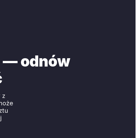
o — odnów
ć
 z
 może
ztu
j