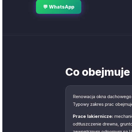
💬 WhatsApp
Co obejmuje
Renowacja okna dachowego t
Typowy zakres prac obejmuj
Prace lakiernicze:
mechanicz
odtłuszczenie drewna, grunt
zewnętrznym odpornym na UV 