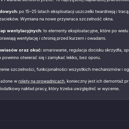
dowych:
po 15–25 latach eksploatacji uszczelki twardnieją i tra
 i zacieków. Wymiana na nowe przywraca szczelność okna.
lap wentylacyjnych:
to elementy eksploatacyjne, które po wielu
oprawiają wentylację i chronią przed kurzem i owadami.
zawiasów oraz okuć:
smarowanie, regulacja docisku skrzydła, 
o powinno otwierać się i zamykać lekko, bez oporu.
enie szczelności, funkcjonalności wszystkich mechanizmów i og
osażone w
rolety na prowadnicach
, konieczny jest ich demontaż p
odatkowy nakład pracy, który trzeba uwzględnić w wycenie.