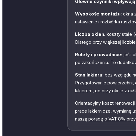
Główne czynniki wpływają
Wysokość montażu:
okna z
ustawienie i rozbiórka ruszto
Liczba okien:
koszty stałe (
Dlatego przy większej liczbi
Rolety i prowadnice:
jeśli 
po zakończeniu. To dodatkow
Stan lakieru:
bez względu na 
Przygotowanie powierzchni, g
lakierem, co przy oknie z ca
Orientacyjny koszt renowacj
prace lakiernicze, wymianę u
naszą
poradę o VAT 8% przy