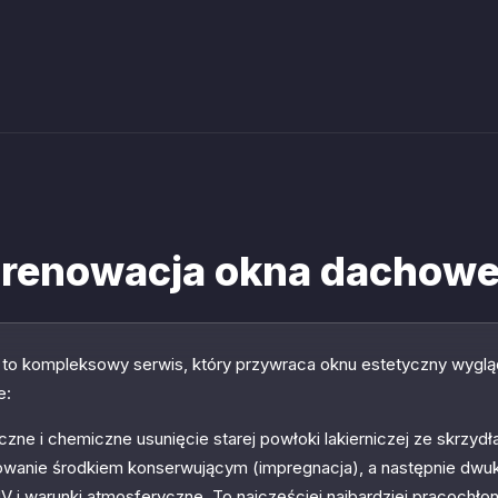
 renowacja okna dachow
o kompleksowy serwis, który przywraca oknu estetyczny wygląd
e:
ne i chemiczne usunięcie starej powłoki lakierniczej ze skrzydła
owanie środkiem konserwującym (impregnacja), a następnie dwuk
i warunki atmosferyczne. To najczęściej najbardziej pracochło