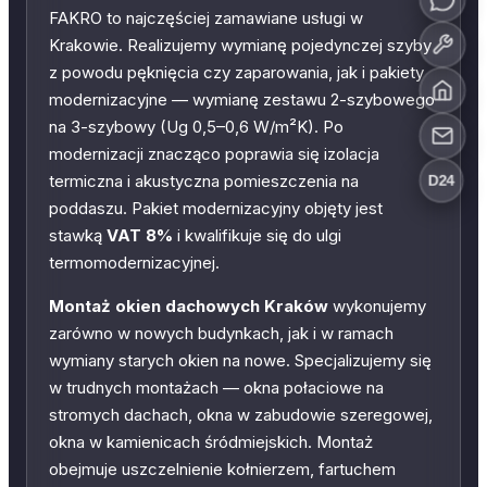
FAKRO to najczęściej zamawiane usługi w
Krakowie. Realizujemy wymianę pojedynczej szyby
z powodu pęknięcia czy zaparowania, jak i pakiety
modernizacyjne — wymianę zestawu 2-szybowego
na 3-szybowy (Ug 0,5–0,6 W/m²K). Po
modernizacji znacząco poprawia się izolacja
termiczna i akustyczna pomieszczenia na
D24
poddaszu. Pakiet modernizacyjny objęty jest
stawką
VAT 8%
i kwalifikuje się do ulgi
termomodernizacyjnej.
Montaż okien dachowych Kraków
wykonujemy
zarówno w nowych budynkach, jak i w ramach
wymiany starych okien na nowe. Specjalizujemy się
w trudnych montażach — okna połaciowe na
stromych dachach, okna w zabudowie szeregowej,
okna w kamienicach śródmiejskich. Montaż
obejmuje uszczelnienie kołnierzem, fartuchem