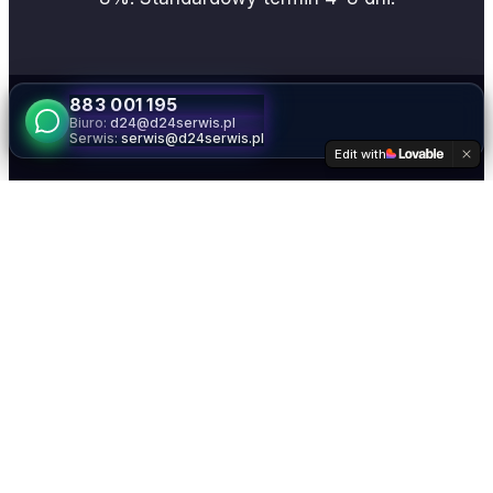
883 001 195
Biuro:
d24@d24serwis.pl
Serwis:
serwis@d24serwis.pl
Edit with