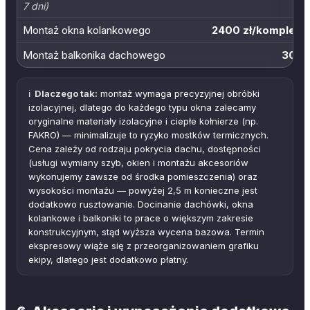
7 dni)
Montaż okna kolankowego
2400 zł/komplet (
Montaż balkonika dachowego
3000 
ℹ️
Dlaczego tak:
montaż wymaga precyzyjnej obróbki
izolacyjnej, dlatego do każdego typu okna zalecamy
oryginalne materiały izolacyjne i ciepłe kołnierze (np.
FAKRO) — minimalizuje to ryzyko mostków termicznych.
Cena zależy od rodzaju pokrycia dachu, dostępności
(usługi wymiany szyb, okien i montażu akcesoriów
wykonujemy zawsze od środka pomieszczenia) oraz
wysokości montażu — powyżej 2,5 m konieczne jest
dodatkowo rusztowanie. Docinanie dachówki, okna
kolankowe i balkoniki to prace o większym zakresie
konstrukcyjnym, stąd wyższa wycena bazowa. Termin
ekspresowy wiąże się z przeorganizowaniem grafiku
ekipy, dlatego jest dodatkowo płatny.