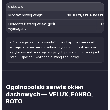
USŁUGA
Montaż nowej wnęki
1000 zł/szt + koszt ma
Demontaż starej wnęki (jeśli
+200
wymagany)
ℹ️
Dlaczego tak:
cena montażu nie obejmuje demontażu
istniejącej wnęki — to osobna czynność, bo zakres prac i
ryzyko uszkodzenia sąsiadujących powierzchni zależą od
stanu i sposobu wykonania starej zabudowy.
Ogólnopolski serwis okien
dachowych — VELUX, FAKRO,
ROTO