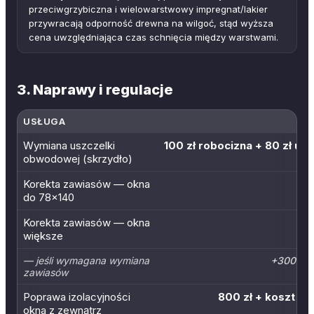
przeciwgrzybiczna i wielowarstwowy impregnat/lakier
przywracają odporność drewna na wilgoć, stąd wyższa
cena uwzględniająca czas schnięcia między warstwami.
3. Naprawy i regulacje
USŁUGA
Wymiana uszczelki
100 zł robocizna + 80 zł us
obwodowej (skrzydło)
Korekta zawiasów — okna
do 78×140
Korekta zawiasów — okna
większe
— jeśli wymagana wymiana
+300 zł/
zawiasów
Poprawa izolacyjności
800 zł + koszt ma
okna z zewnątrz