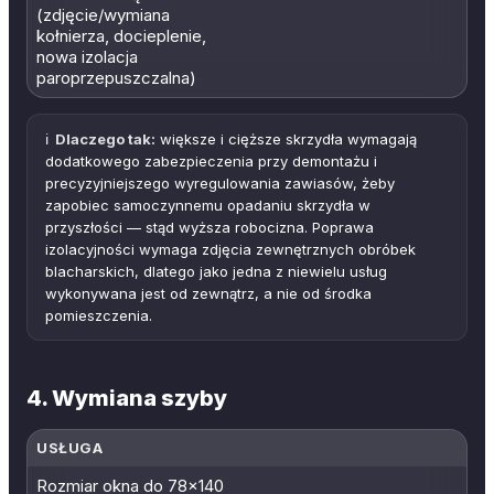
(zdjęcie/wymiana
kołnierza, docieplenie,
nowa izolacja
paroprzepuszczalna)
ℹ️
Dlaczego tak:
większe i cięższe skrzydła wymagają
dodatkowego zabezpieczenia przy demontażu i
precyzyjniejszego wyregulowania zawiasów, żeby
zapobiec samoczynnemu opadaniu skrzydła w
przyszłości — stąd wyższa robocizna. Poprawa
izolacyjności wymaga zdjęcia zewnętrznych obróbek
blacharskich, dlatego jako jedna z niewielu usług
wykonywana jest od zewnątrz, a nie od środka
pomieszczenia.
4. Wymiana szyby
USŁUGA
Rozmiar okna do 78×140