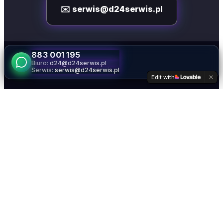
✉️ serwis@d24serwis.pl
883 001 195
Biuro:
d24@d24serwis.pl
Serwis:
serwis@d24serwis.pl
Edit with