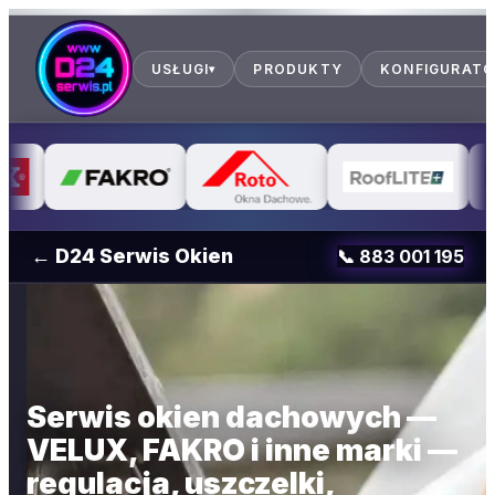
USŁUGI
PRODUKTY
KONFIGURAT
▾
← D24 Serwis Okien
📞
883 001 195
Serwis okien dachowych —
VELUX, FAKRO i inne marki —
regulacja, uszczelki,