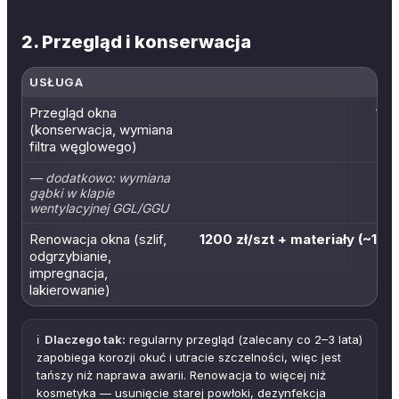
2. Przegląd i konserwacja
USŁUGA
Przegląd okna
100
(konserwacja, wymiana
filtra węglowego)
— dodatkowo: wymiana
gąbki w klapie
wentylacyjnej GGL/GGU
Renowacja okna (szlif,
1200 zł/szt + materiały (~100 
odgrzybianie,
impregnacja,
lakierowanie)
ℹ️
Dlaczego tak:
regularny przegląd (zalecany co 2–3 lata)
zapobiega korozji okuć i utracie szczelności, więc jest
tańszy niż naprawa awarii. Renowacja to więcej niż
kosmetyka — usunięcie starej powłoki, dezynfekcja