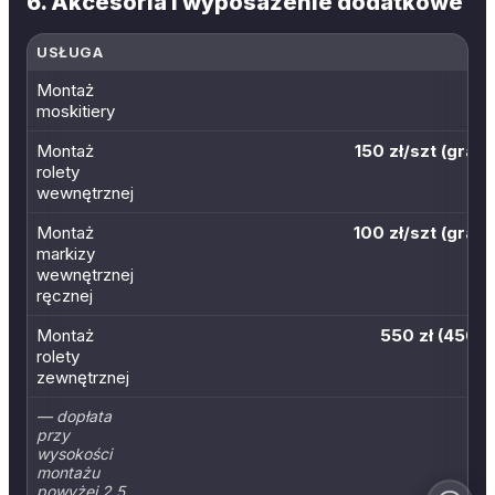
6. Akcesoria i wyposażenie dodatkowe
USŁUGA
Montaż
moskitiery
Montaż
150 zł/szt (grat
rolety
wewnętrznej
Montaż
100 zł/szt (grat
markizy
wewnętrznej
ręcznej
Montaż
550 zł (450 z
rolety
zewnętrznej
— dopłata
przy
wysokości
montażu
powyżej 2,5