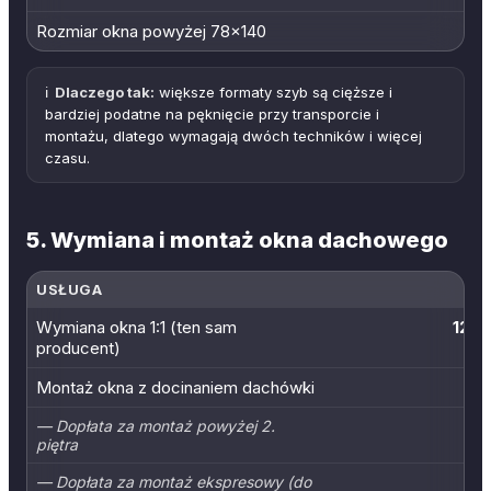
Rozmiar okna powyżej 78×140
ℹ️
Dlaczego tak:
większe formaty szyb są cięższe i
bardziej podatne na pęknięcie przy transporcie i
montażu, dlatego wymagają dwóch techników i więcej
czasu.
5. Wymiana i montaż okna dachowego
USŁUGA
Wymiana okna 1:1 (ten sam
1200
producent)
Montaż okna z docinaniem dachówki
— Dopłata za montaż powyżej 2.
piętra
— Dopłata za montaż ekspresowy (do